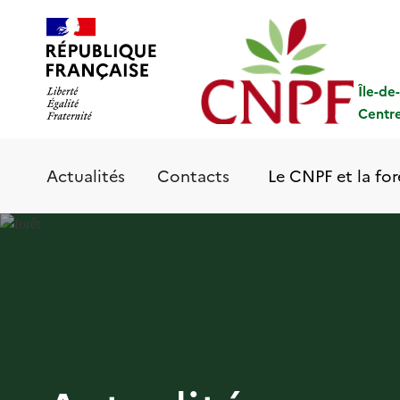
Aller
Panneau de gestion des cookies
au
contenu
principal
Île-de
Centre
Le CNPF et la for
Actualités
Contacts