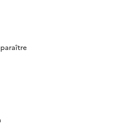
 paraître
n