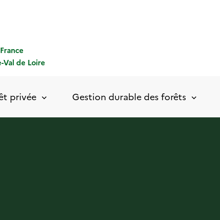
-France
-Val de Loire
êt privée
Gestion durable des forêts