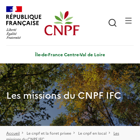
Aller
Panneau de gestion des cookies
au
contenu
Recherch
principal
Île-de-France Centre-Val de Loire
Les missions du CNPF IFC
Accueil
Le cnpf et la foret privee
Le cnpf en local
Les
missions du CNPF IFC