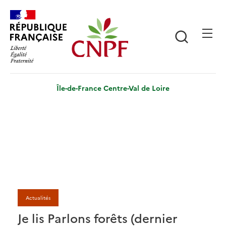
Aller
Panneau de gestion des cookies
au
contenu
Recherch
principal
Île-de-France Centre-Val de Loire
Actualités
Je lis Parlons forêts (dernier
J