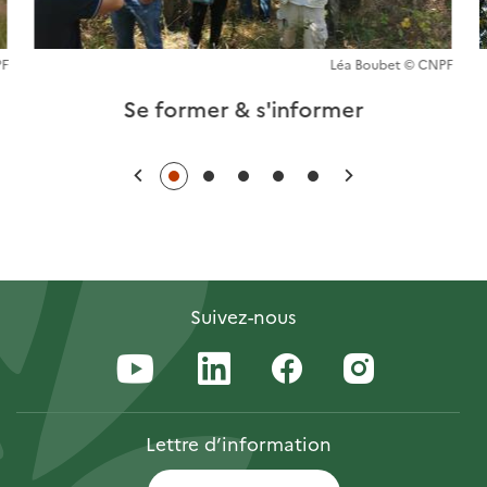
PF
Léa Boubet © CNPF
Se former & s'informer
Précédent
Suivant
Suivez-nous
Lettre
d’information