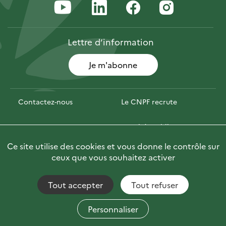
Lettre
d’information
Je m'abonne
Contactez-nous
Le CNPF recrute
Espace presse
Marchés publics
Ce site utilise des cookies et vous donne le contrôle sur
PhotoFor
Briefly in English
ceux que vous souhaitez activer
Tout accepter
Tout refuser
Accessibilité : non conforme
Fils RSS
Mentions Légales
Plan du site
Personnaliser