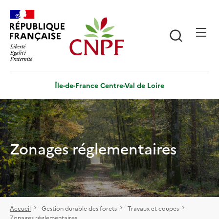
Aller
Panneau de gestion des cookies
au
contenu
Recherch
principal
Île-de-France Centre-Val de Loire
Zonages réglementaires
Accueil
Gestion durable des forets
Travaux et coupes
Zonages réglementaires