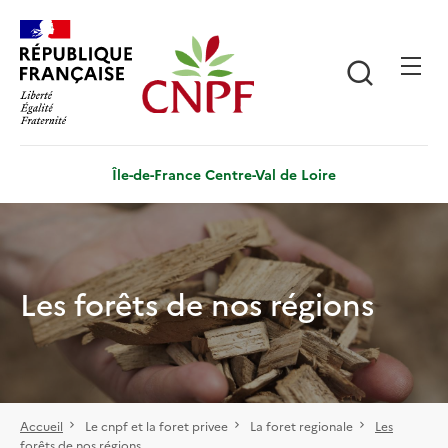
Aller
Panneau de gestion des cookies
au
contenu
Recherch
principal
Île-de-France Centre-Val de Loire
Les forêts de nos régions
Accueil
Le cnpf et la foret privee
La foret regionale
Les
forêts de nos régions