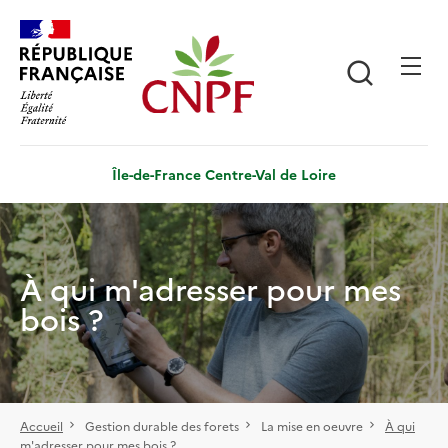
Aller
Panneau de gestion des cookies
au
contenu
Recherch
principal
Île-de-France Centre-Val de Loire
À qui m'adresser pour mes
bois ?
Accueil
Gestion durable des forets
La mise en oeuvre
À qui
m'adresser pour mes bois ?