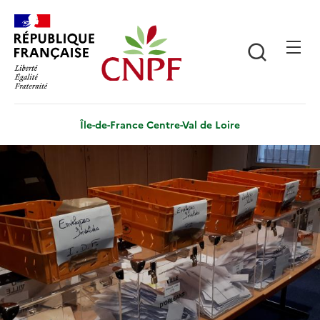
Aller
Panneau de gestion des cookies
au
contenu
Recherch
principal
Île-de-France Centre-Val de Loire