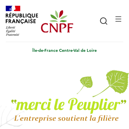
Aller
Panneau de gestion des cookies
au
contenu
Recherch
principal
Île-de-France Centre-Val de Loire