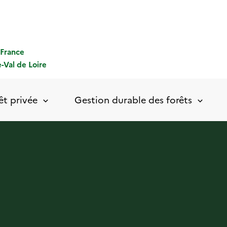
-France
-Val de Loire
êt privée
Gestion durable des forêts