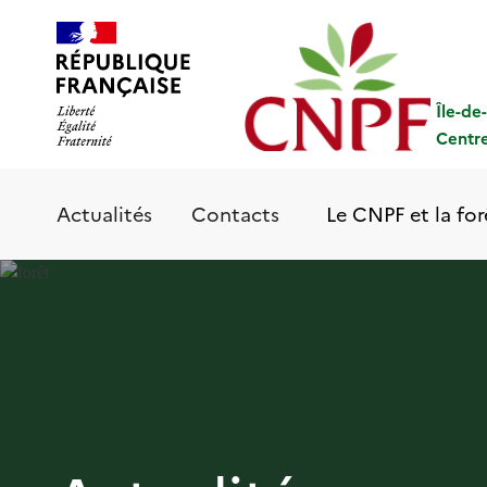
Aller
Panneau de gestion des cookies
au
contenu
principal
Île-de
Centre
Le CNPF et la for
Actualités
Contacts