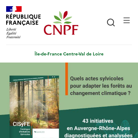
Aller
Panneau de gestion des cookies
au
contenu
Recherch
principal
Île-de-France Centre-Val de Loire