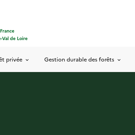
-France
-Val de Loire
êt privée
Gestion durable des forêts