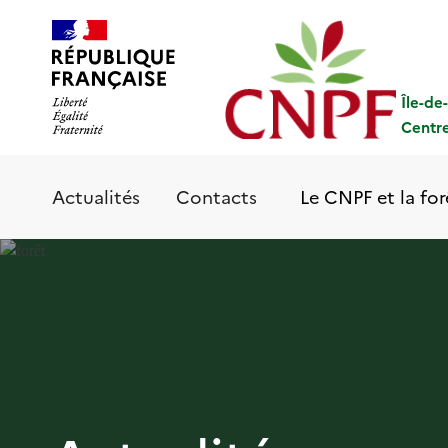
Aller
Panneau de gestion des cookies
au
contenu
principal
Île-de
Centre
Le CNPF et la for
Actualités
Contacts