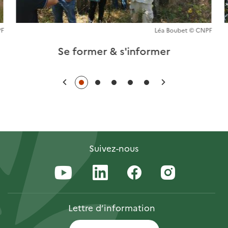
PF
Léa Boubet © CNPF
Se former & s'informer
Précédent
Suivant
Suivez-nous
Lettre
d’information