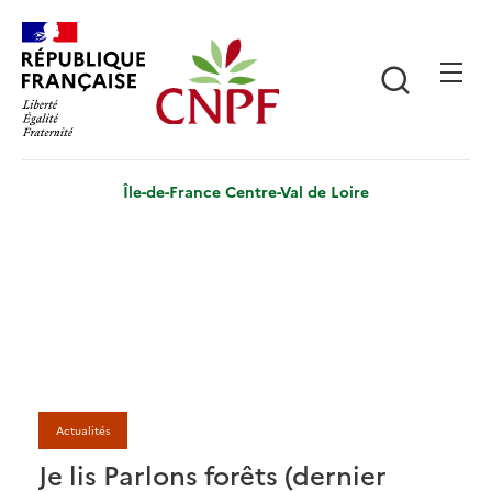
Aller
Panneau de gestion des cookies
au
contenu
Recherch
principal
Île-de-France Centre-Val de Loire
Actualités
Je lis Parlons forêts (dernier
J