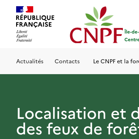
Aller
Panneau de gestion des cookies
au
contenu
principal
Île-de
Centre
Le CNPF et la for
Actualités
Contacts
Localisation et d
des feux de forê