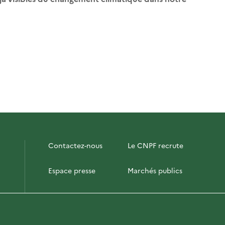
Contactez-nous
Le CNPF recrute
Espace presse
Marchés publics
PhotoFor
Briefly in English