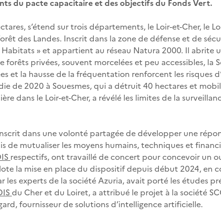
nts du pacte capacitaire et des objectifs du Fonds Vert.
tares, s’étend sur trois départements, le Loir-et-Cher, le L
 forêt des Landes. Inscrit dans la zone de défense et de séc
e « Habitats » et appartient au réseau Natura 2000. Il abrit
orêts privées, souvent morcelées et peu accessibles, la Solo
étées et la hausse de la fréquentation renforcent les risques
die de 2020 à Souesmes, qui a détruit 40 hectares et mob
 dans le Loir-et-Cher, a révélé les limites de la surveilla
inscrit dans une volonté partagée de développer une répons
mis de mutualiser les moyens humains, techniques et financi
DIS
respectifs, ont travaillé de concert pour concevoir un ou
 pilote la mise en place du dispositif depuis début 2024, en
 les experts de la société Azuria, avait porté les études 
DIS
du Cher et du Loiret, a attribué le projet à la société S
rd, fournisseur de solutions d’intelligence artificielle.