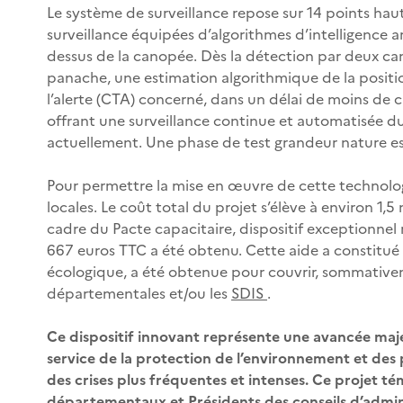
Le système de surveillance repose sur 14 points hau
surveillance équipées d’algorithmes d’intelligence 
dessus de la canopée. Dès la détection par deux cam
panache, une estimation algorithmique de la positi
l’alerte (CTA) concerné, dans un délai de moins de c
offrant une surveillance continue et automatisée du
actuellement. Une phase de test grandeur nature es
Pour permettre la mise en œuvre de cette technolog
locales. Le coût total du projet s’élève à environ 1,
cadre du Pacte capacitaire, dispositif exceptionnel
667 euros TTC a été obtenu. Cette aide a constitué u
écologique, a été obtenue pour couvrir, sommativeme
départementales et/ou les
SDIS
.
Ce dispositif innovant représente une avancée maje
service de la protection de l’environnement et des
des crises plus fréquentes et intenses. Ce projet t
départementaux et Présidents des conseils d’admin