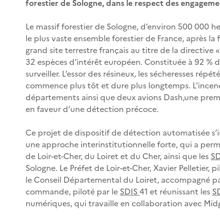
forestier de Sologne, dans le respect des engageme
Le massif forestier de Sologne, d’environ 500 000 hec
le plus vaste ensemble forestier de France, après la
grand site terrestre français au titre de la directiv
32 espèces d’intérêt européen. Constituée à 92 % de f
surveiller. L’essor des résineux, les sécheresses rép
commence plus tôt et dure plus longtemps. L’incen
départements ainsi que deux avions Dash,une première
en faveur d’une détection précoce.
Ce projet de dispositif de détection automatisée s’
une approche interinstitutionnelle forte, qui a per
de Loir-et-Cher, du Loiret et du Cher, ainsi que les
S
Sologne. Le Préfet de Loir-et-Cher, Xavier Pelletier,
le Conseil Départemental du Loiret, accompagné par
commande, piloté par le
SDIS
41 et réunissant les
S
numériques, qui travaille en collaboration avec Midga