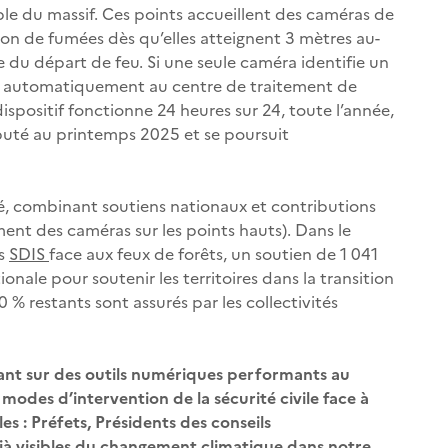
ble du massif. Ces points accueillent des caméras de
ion de fumées dès qu’elles atteignent 3 mètres au-
 du départ de feu. Si une seule caméra identifie un
ise automatiquement au centre de traitement de
ispositif fonctionne 24 heures sur 24, toute l’année,
ébuté au printemps 2025 et se poursuit
é, combinant soutiens nationaux et contributions
ement des caméras sur les points hauts). Dans le
es
SDIS
face aux feux de forêts, un soutien de 1 041
nale pour soutenir les territoires dans la transition
% restants sont assurés par les collectivités
yant sur des outils numériques performants au
odes d’intervention de la sécurité civile face à
 : Préfets, Présidents des conseils
jà visibles du changement climatique dans notre