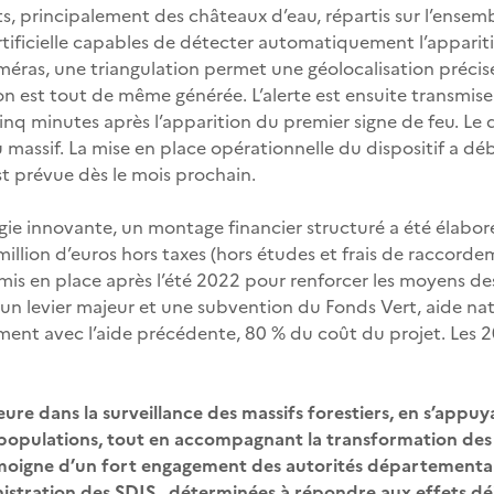
ts, principalement des châteaux d’eau, répartis sur l’ensem
artificielle capables de détecter automatiquement l’apparit
éras, une triangulation permet une géolocalisation précise
on est tout de même générée. L’alerte est ensuite transm
inq minutes après l’apparition du premier signe de feu. Le d
 massif. La mise en place opérationnelle du dispositif a d
t prévue dès le mois prochain.
ie innovante, un montage financier structuré a été élabor
5 million d’euros hors taxes (hors études et frais de raccord
 mis en place après l’été 2022 pour renforcer les moyens d
n levier majeur et une subvention du Fonds Vert, aide natio
nt avec l’aide précédente, 80 % du coût du projet. Les 20 
ure dans la surveillance des massifs forestiers, en s’appu
 populations, tout en accompagnant la transformation des m
émoigne d’un fort engagement des autorités départementales
istration des
SDIS
, déterminées à répondre aux effets dé