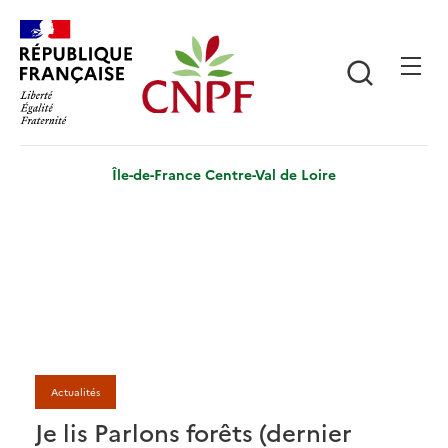
Aller
Panneau de gestion des cookies
au
contenu
Recherch
principal
Île-de-France Centre-Val de Loire
Actualités
Je lis Parlons forêts (dernier
J