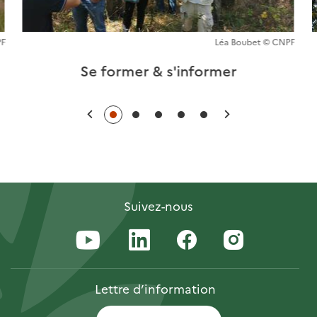
PF
Léa Boubet © CNPF
Se former & s'informer
Précédent
Suivant
Suivez-nous
Lettre
d’information