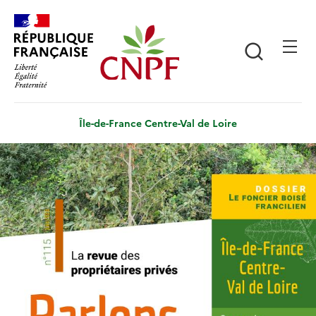
Aller
Panneau de gestion des cookies
au
contenu
Recherch
principal
Île-de-France Centre-Val de Loire