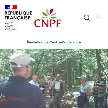
Aller
Panneau de gestion des cookies
au
contenu
Recherch
principal
Île-de-France Centre-Val de Loire