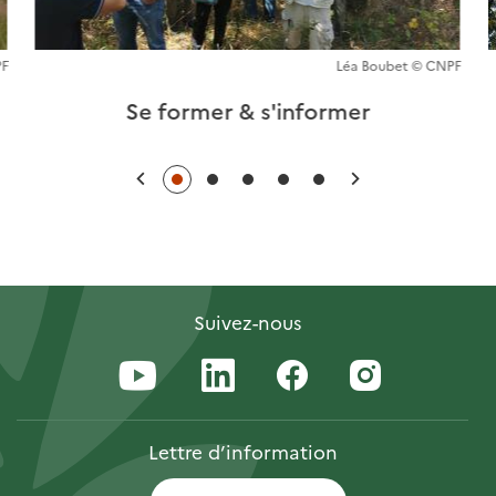
PF
Léa Boubet © CNPF
Se former & s'informer
Précédent
Suivant
Suivez-nous
Lettre
d’information