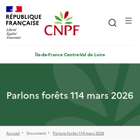
Aller
Panneau de gestion des cookies
au
contenu
Recherch
principal
Île-de-France Centre-Val de Loire
Parlons forêts 114 mars 2026
Accueil
Document
Parlons forêts 114 mars 2026