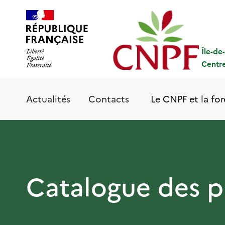
Aller
Panneau de gestion des cookies
au
contenu
principal
Île-de
Centre
Le CNPF et la for
Actualités
Contacts
Catalogue des p