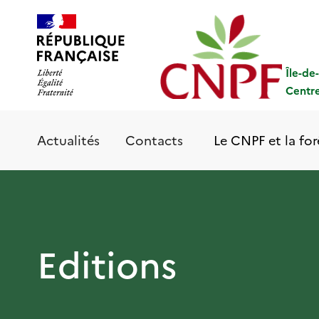
Aller
Panneau de gestion des cookies
au
contenu
principal
Île-de
Centre
Le CNPF et la for
Actualités
Contacts
Editions