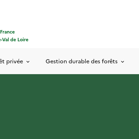
-France
-Val de Loire
êt privée
Gestion durable des forêts