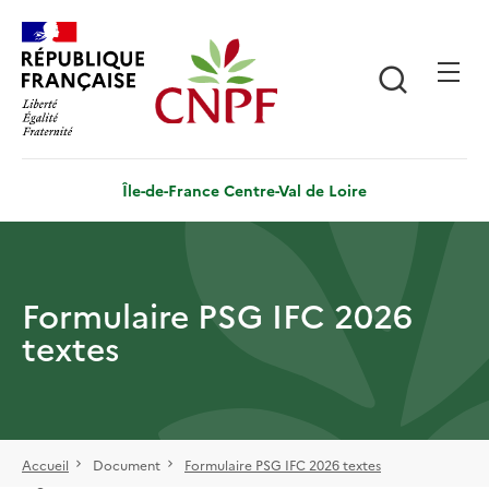
Aller
Panneau de gestion des cookies
au
contenu
Recherch
principal
Île-de-France Centre-Val de Loire
Formulaire PSG IFC 2026
textes
Accueil
Document
Formulaire PSG IFC 2026 textes