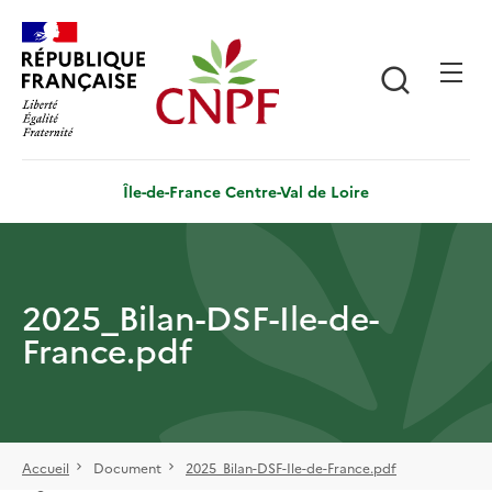
Aller
Panneau de gestion des cookies
au
contenu
Recherch
principal
Île-de-France Centre-Val de Loire
2025_Bilan-DSF-Ile-de-
France.pdf
Accueil
Document
2025_Bilan-DSF-Ile-de-France.pdf