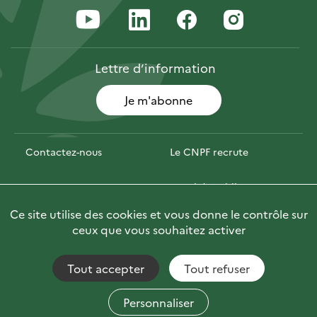
Lettre
d’information
Je m'abonne
Contactez-nous
Le CNPF recrute
Espace presse
Marchés publics
Ce site utilise des cookies et vous donne le contrôle sur
PhotoFor
Briefly in English
ceux que vous souhaitez activer
Tout accepter
Tout refuser
Accessibilité : non conforme
Fils RSS
Mentions Légales
Plan du site
Personnaliser