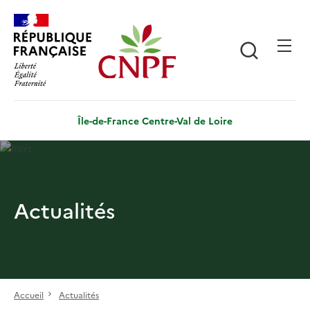
Aller
Panneau de gestion des cookies
au
contenu
Recherch
principal
Île-de-France Centre-Val de Loire
Actualités
Accueil
Actualités