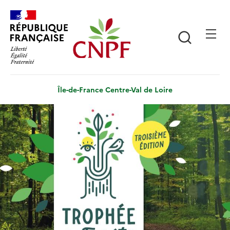
Aller
Panneau de gestion des cookies
au
contenu
Recherch
principal
Île-de-France Centre-Val de Loire