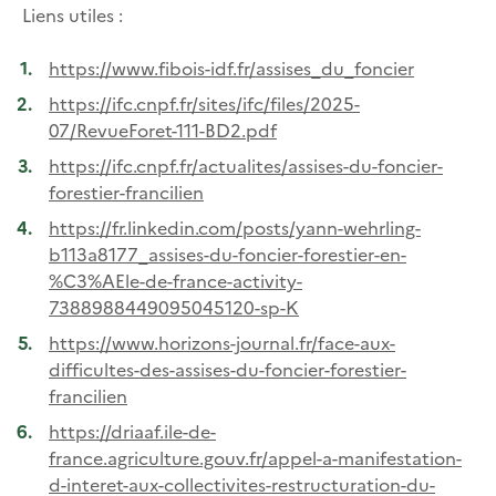
Liens utiles :
https://www.fibois-idf.fr/assises_du_foncier
https://ifc.cnpf.fr/sites/ifc/files/2025-
07/RevueForet-111-BD2.pdf
https://ifc.cnpf.fr/actualites/assises-du-foncier-
forestier-francilien
https://fr.linkedin.com/posts/yann-wehrling-
b113a8177_assises-du-foncier-forestier-en-
%C3%AEle-de-france-activity-
7388988449095045120-sp-K
https://www.horizons-journal.fr/face-aux-
difficultes-des-assises-du-foncier-forestier-
francilien
https://driaaf.ile-de-
france.agriculture.gouv.fr/appel-a-manifestation-
d-interet-aux-collectivites-restructuration-du-