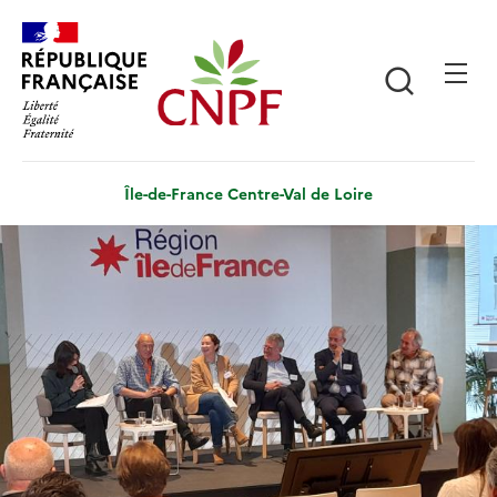
Aller
Panneau de gestion des cookies
au
contenu
Recherch
principal
Île-de-France Centre-Val de Loire