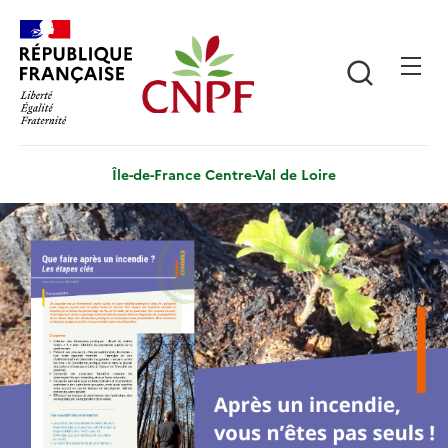
Aller
Panneau de gestion des cookies
au
contenu
Recherch
principal
Île-de-France Centre-Val de Loire