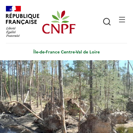
Aller
Panneau de gestion des cookies
au
contenu
Recherch
principal
Île-de-France Centre-Val de Loire