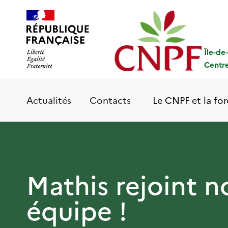
Aller
Panneau de gestion des cookies
au
contenu
principal
Île-de
Centre
Le CNPF et la for
Actualités
Contacts
Mathis rejoint n
équipe !