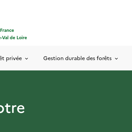
-France
-Val de Loire
êt privée
Gestion durable des forêts
otre