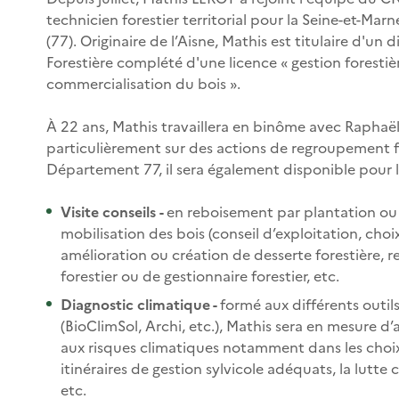
technicien forestier territorial pour la Seine-et-Mar
(77). Originaire de l’Aisne, Mathis est titulaire d'u
Forestière complété d'une licence « gestion forestièr
commercialisation du bois ».
À 22 ans, Mathis travaillera en binôme avec Rapha
particulièrement sur des actions de regroupement f
Département 77, il sera également disponible pour l
Visite conseils -
en reboisement par plantation ou
mobilisation des bois (conseil d’exploitation, choix
amélioration ou création de desserte forestière, 
forestier ou de gestionnaire forestier, etc.
Diagnostic climatique -
formé aux différents outil
(BioClimSol, Archi, etc.), Mathis sera en mesure d’a
aux risques climatiques notamment dans les choix
itinéraires de gestion sylvicole adéquats, la lutte 
etc.