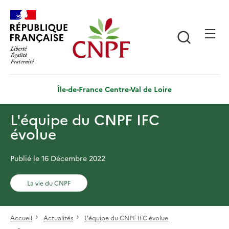
Aller
Panneau de gestion des cookies
au
contenu
Recherch
principal
Île-de-France Centre-Val de Loire
L'équipe du CNPF IFC
évolue
Publié le 16 Décembre 2022
La vie du CNPF
Accueil
Actualités
L'équipe du CNPF IFC évolue