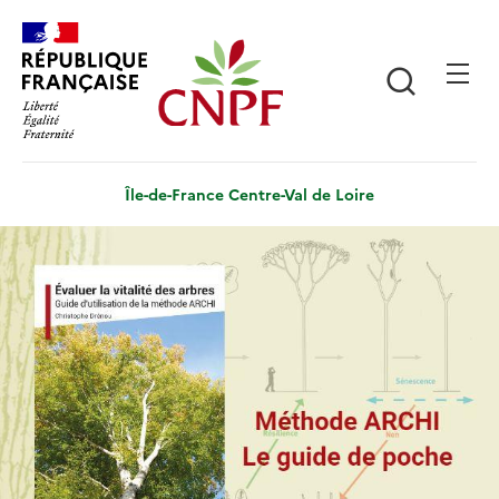
Aller
Panneau de gestion des cookies
au
contenu
Recherch
principal
Île-de-France Centre-Val de Loire