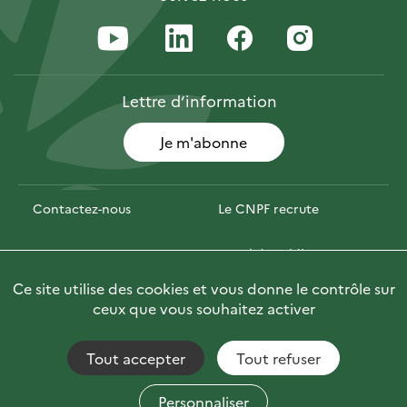
Lettre
d’information
Je m'abonne
Contactez-nous
Le CNPF recrute
Espace presse
Marchés publics
Ce site utilise des cookies et vous donne le contrôle sur
PhotoFor
Briefly in English
ceux que vous souhaitez activer
Tout accepter
Tout refuser
Accessibilité : non conforme
Fils RSS
Mentions Légales
Plan du site
Personnaliser