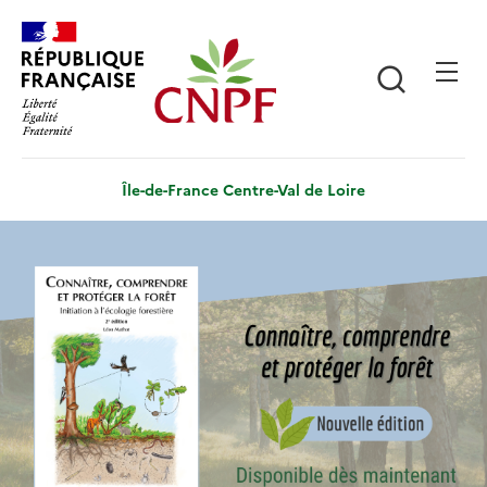
Aller
Panneau de gestion des cookies
au
contenu
Recherch
principal
Île-de-France Centre-Val de Loire