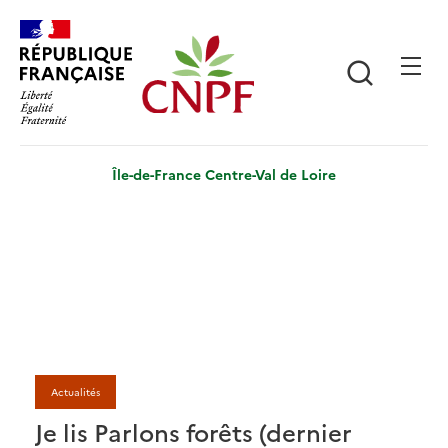
Aller
Panneau de gestion des cookies
au
contenu
Recherch
principal
Île-de-France Centre-Val de Loire
Actualités
Je lis Parlons forêts (dernier
J