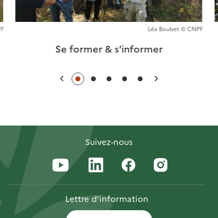
PF
Léa Boubet © CNPF
Se former & s'informer
Précédent
Suivant
Suivez-nous
Lettre
d’information