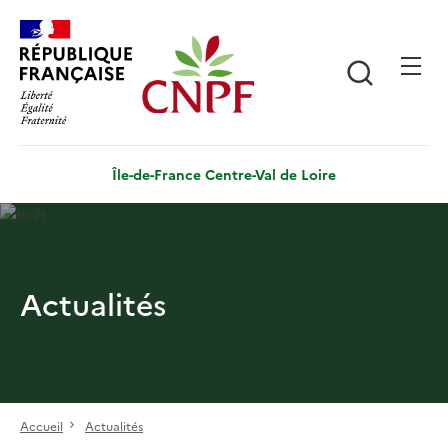
Aller
Panneau de gestion des cookies
au
contenu
Recherch
principal
Île-de-France Centre-Val de Loire
Actualités
Accueil
Actualités