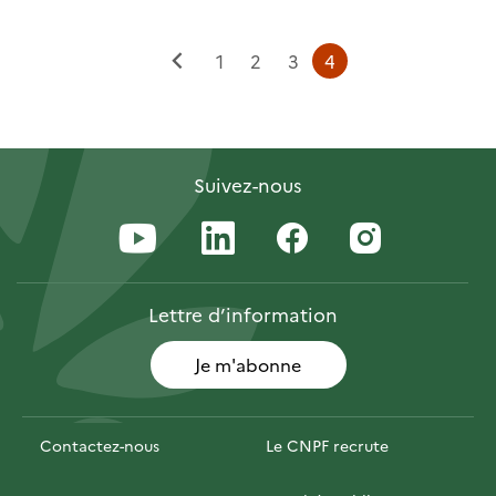
Page
Page
Page
Page
1
2
3
4
Page
courante
précédente
Suivez-nous
Lettre
d’information
Je m'abonne
Contactez-nous
Le CNPF recrute