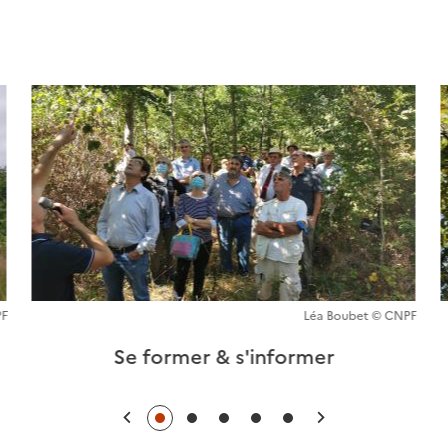
PF
Léa Boubet © CNPF
Se former & s'informer
Précédent
Suivant