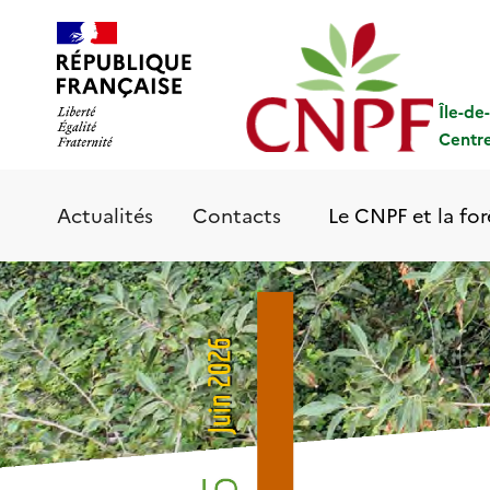
Aller
Panneau de gestion des cookies
au
contenu
principal
Île-de
Centre
Le CNPF et la for
Actualités
Contacts