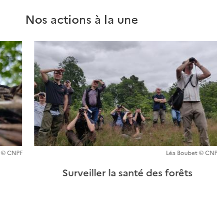
Nos actions à la une
 © CNPF
Léa Boubet © CN
Surveiller la santé des forêts