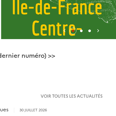
Précédent
Suivan
 (dernier numéro) >>
Je lis ic
VOIR TOUTES LES ACTUALITÉS
ques
30 JUILLET 2026