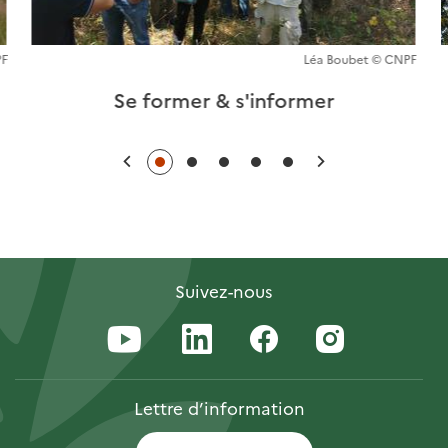
PF
Léa Boubet © CNPF
Se former & s'informer
Précédent
Suivant
Suivez-nous
Lettre
d’information