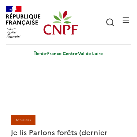
Aller
Panneau de gestion des cookies
au
contenu
Recherch
principal
Île-de-France Centre-Val de Loire
Actualités
Je lis Parlons forêts (dernier
J